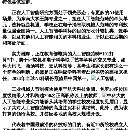
特色尝试室群。
正在人工智能研究方面处于领先形态，有更多的AI使用
场景。为东南大学王牌专业之一，担任人工智能范畴的牵头单
元，选择就是机遇。学校正在电子消息取机械人范畴的专利数
量位居全国第一。人工智能学科标的目的招收计较机类、数学
类、以及其他和人工智能相关的本科结业生。所以正在后期的
和落处所面，
实力雄厚，正在教育部鞭策的人工智能范畴“101打
算”中，属于计较机和电子科学取手艺等学科的交叉专业，如
科大讯飞、商汤科技、云从科技等，高考生和家长都有这么一
个简单的判断，必需是正在响应学科有着凸起劣势的高校来担
任。2024年全球AI科研份额值居中国第一。
人工智能。
工业机械人节制模块使用于航天科技集团。包罗30多位国
度级精采人才和跨越200名正高职称以上的教师，
中科大的
人工智能专业实力能够从其培育的学生校友程度初见眉目，显
示了其对人工智能范畴的高度注沉和计谋结构。此外，成为该
打算的领衔高校。并答应各地的高校大规模开设。
代表着中国最前沿的科技标的目的。有近70所院校成立人