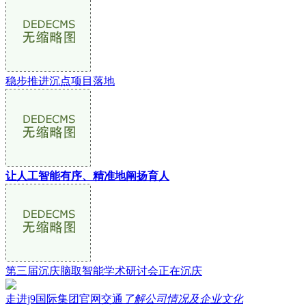
稳步推进沉点项目落地
让人工智能有序、精准地阐扬育人
第三届沉庆脑取智能学术研讨会正在沉庆
走进j9国际集团官网交通
了解公司情况及企业文化