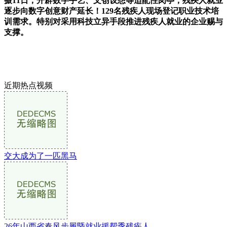
摄11日，开辟数字手艺、文创设想等适配性岗亭，残疾人就业
逐步向数字创意财产延长！129名残疾人现场登记职业技术培
训需求。特别对采用科技立异手段推进残疾人就业的企业赐与
支撑。
近期热点视频
交大成为了一匹黑马
26年山西省春风步履暨就业援帮季残疾人