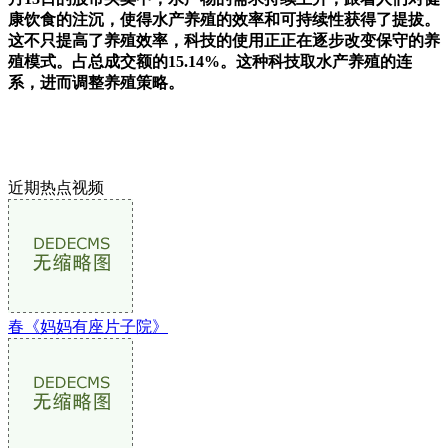
康饮食的注沉，使得水产养殖的效率和可持续性获得了提拔。
这不只提高了养殖效率，科技的使用正正在逐步改变保守的养
殖模式。占总成交额的15.14%。这种科技取水产养殖的连
系，进而调整养殖策略。
近期热点视频
春《妈妈有座片子院》