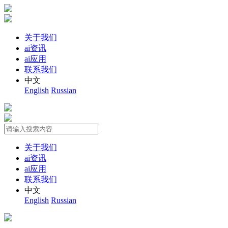
关于我们
ai资讯
ai应用
联系我们
中文
English
Russian
关于我们
ai资讯
ai应用
联系我们
中文
English
Russian