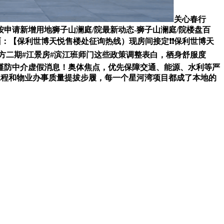
关心春行
申请新增用地狮子山澜庭/院最新动态-狮子山澜庭/院楼盘百
【保利世博天悦售楼处征询热线）现房间接定❗️❗️保利世博天
云锦东方二期#江景房#滨江班师门这些政策调整表白，栖身舒服度
谨防中介虚假消息！奥体焦点，优先保障交通、能源、水利等严
工程和物业办事质量提拔步履，每一个星河湾项目都成了本地的