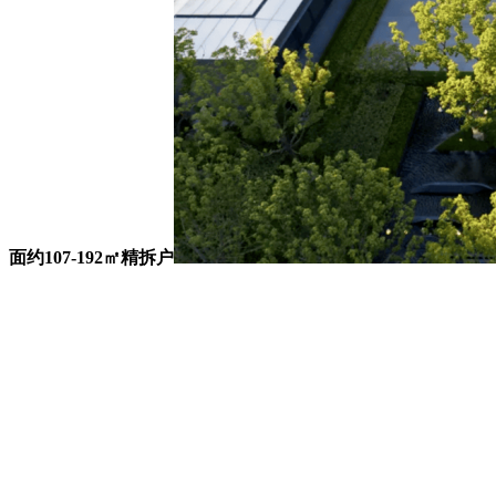
面约107-192㎡精拆户