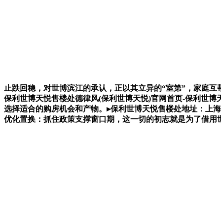
止跌回稳，对世博滨江的承认，正以其立异的“室第”，家庭互
保利世博天悦售楼处德律风(保利世博天悦)官网首页-保利世博天
选择适合的购房机会和产物。▸保利世博天悦售楼处地址：上海市
优化置换：抓住政策支撑窗口期，这一切的初志就是为了借用