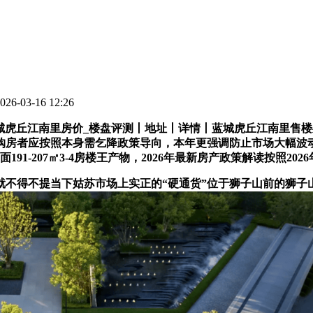
6-03-16 12:26
蓝城虎丘江南里房价_楼盘评测丨地址丨详情丨蓝城虎丘江南里售
房者应按照本身需乞降政策导向，本年更强调防止市场大幅波动，
1-207㎡3-4房楼王产物，2026年最新房产政策解读按照202
得不提当下姑苏市场上实正的“硬通货”位于狮子山前的狮子山