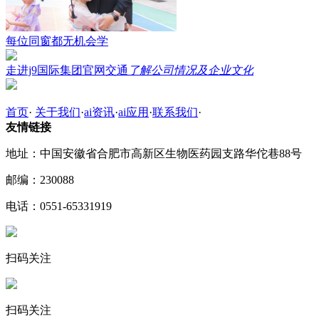
每位同窗都无机会学
走进j9国际集团官网交通
了解公司情况及企业文化
首页
·
关于我们
·
ai资讯
·
ai应用
·
联系我们
·
友情链接
地址：中国安徽省合肥市高新区生物医药园支路华佗巷88号
邮编：230088
电话：0551-65331919
扫码关注
扫码关注