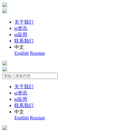
关于我们
ai资讯
ai应用
联系我们
中文
English
Russian
关于我们
ai资讯
ai应用
联系我们
中文
English
Russian