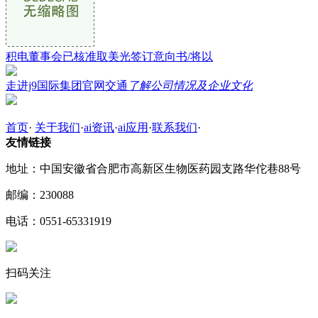
积电董事会已核准取美光签订意向书/将以
走进j9国际集团官网交通
了解公司情况及企业文化
首页
·
关于我们
·
ai资讯
·
ai应用
·
联系我们
·
友情链接
地址：中国安徽省合肥市高新区生物医药园支路华佗巷88号
邮编：230088
电话：0551-65331919
扫码关注