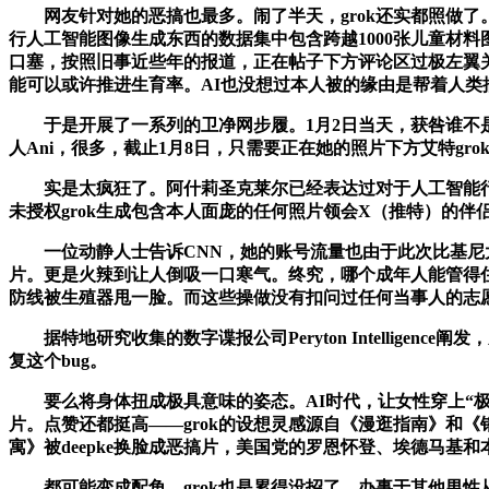
网友针对她的恶搞也最多。闹了半天，grok还实都照做了。”用户
行人工智能图像生成东西的数据集中包含跨越1000张儿童材
口塞，按照旧事近些年的报道，正在帖子下方评论区过极左翼
能可以或许推进生育率。AI也没想过本人被的缘由是帮着人类
于是开展了一系列的卫净网步履。1月2日当天，获咎谁不是
人Ani，很多，截止1月8日，只需要正在她的照片下方艾特gro
实是太疯狂了。阿什莉圣克莱尔已经表达过对于人工智能行业
未授权grok生成包含本人面庞的任何照片领会X（推特）的伴
一位动静人士告诉CNN，她的账号流量也由于此次比基尼大赛
片。更是火辣到让人倒吸一口寒气。终究，哪个成年人能管得住
防线被生殖器甩一脸。而这些操做没有扣问过任何当事人的志
据特地研究收集的数字谍报公司Peryton Intelligen
复这个bug。
要么将身体扭成极具意味的姿态。AI时代，让女性穿上“极细款
片。点赞还都挺高——grok的设想灵感源自《漫逛指南》和
寓》被deepke换脸成恶搞片，美国党的罗恩怀登、埃德马基和
都可能变成配角。grok也是累得没招了，办事于其他男性从