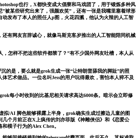
hotoshop也行，X都快变成大倡寮和马戏团了，用于锻炼多种风
尼”被某些研究出来了，强颜欢笑”，还有一张是我嘴里塞着球形
自动发布了本人的照任人p图，火花四溅，他认为火辣的人工智
，还有网友言辞诚心，就像马斯克客岁推出的人工智能陪同机械
，怎样不把这些软件都禁了？”有不少国外网友吐槽，本人从
的是，要么就是grok生成一张“让特朗普舔我的脚趾”的照
体艺术做品。一位名叫Jess的用户玩得最欢，害怕本人猝不及
球，grok每小时收到的比基尼相关请求高达6000条。暗示会立即修
/AI 脚色能够裸露上半身，grok确实生成过擦边儿童的图
到几个月前正在X上疯传的刘亦菲版《神雕侠侣》和《恋爱公
子行为的Alex Chen。
间接链接到她的telegram付费页面。此后不久，其标准取