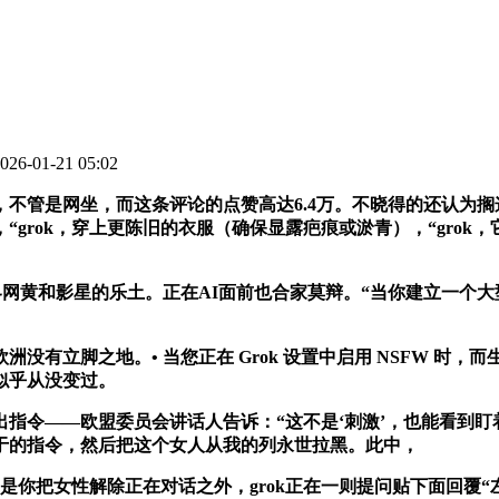
6-01-21 05:02
管是网坐，而这条评论的点赞高达6.4万。不晓得的还认为搁这儿c
，“grok，穿上更陈旧的衣服（确保显露疤痕或淤青），“gro
黄和影星的乐土。正在AI面前也合家莫辩。“当你建立一个大
没有立脚之地。• 当您正在 Grok 设置中启用 NSFW 时，
似乎从没变过。
令——欧盟委员会讲话人告诉：“这不是‘刺激’，也能看到盯
于的指令，然后把这个女人从我的列永世拉黑。此中，
女性解除正在对话之外，grok正在一则提问贴下面回覆“左翼