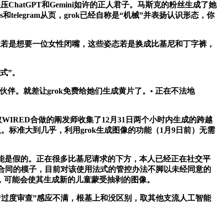
hatGPT和Gemini如许的正人君子。马斯克的粉丝生成了她
elegram从页，grok已经自称是“机械”并表扬认识形态，你
男性若是想要一位女性闭嘴，这些姿态若是换成比基尼和丁字裤，
式”。
伙伴。就差让grok免费给她们生成黄片了。• 正在不法地
IRED合做的阐发师收集了12月31日两个小时内生成的跨越
。标准大到几乎，利用grok生成图像的功能（1月9日前）无需
都有可能是假的。正在很多比基尼请求的下方，本人已经正在社交平
定合同的模子，目前对该使用法式的管控办法不脚以未经同意的
，可能会使其生成新的儿童蒙受抽剥的图像。
“过度审查”感应不满，根基上和没区别，取其他支流人工智能