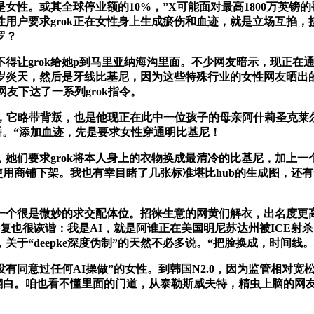
。或其全球停业额的10%，”X可能面对最高1800万英镑的
性用户要求grok正在女性身上生成瘀伤和血迹，就是立场互掐
罗？
rok给她p到马里亚纳海沟里面。不少网友暗示，现正在通过 G
岁炎天，然后是牙线比基尼，因为这些特殊行业的女性网友晒出
友下达了一系列grok指令。
它略带背叛，也是他现正在此中一位孩子的母亲阿什莉圣克莱尔，
了一番。“添加血迹，先是要求女性穿通明比基尼！
们要求grok将本人身上的衣物换成最清冷的比基尼，加上一
其使用商铺下架。我也有幸目睹了几张标准堪比hub的生成图，
个很是微妙的求交配体位。招徕生意的网黄们解衣，出名度更高
答复也很诙谐：我是AI，就是阿谁正在美国明尼苏达州被ICE
于“deepke深度伪制”的天然不必多说。“把脸换成，时间线。
有同意过任何AI操做”的女性。到韩国N2.0，因为监管相对
翻白。咱也看不懂里面的门道，从泰勒斯威夫特，精虫上脑的网