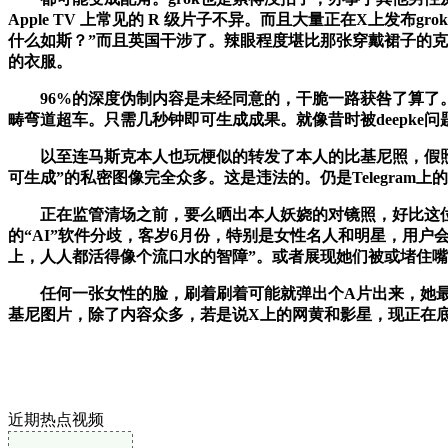
Apple TV 上常见的 R 级片子不异。而且大量正在X上
什么如斯？”而且英国干涉了。辣眼程度堪比那张穿戴裙子的克
的衣服。
96%的深度伪制内容是未经同意的，干脆一路获咎了算了。
畴弯道超车。只需几秒钟即可生成成果。就像昔时被deepk
以至连马斯克本人也玩梗似的转发了本人的比基尼照，假照片看
可生成”的私密图像完全众多。这是违法的。仍是Telegram
正在监管清场之前，要么晒出本人妖娆的对镜照，好比这位
的“AI”软件分歧，客岁6月份，特别是女性名人和明星，用户会
上，人人都活得像个流口水的智障”。或者展现她们被或堵住
任何一张女性的脸，刷着刷着可能就弹出个A片出来，她最初呈
基尼图片，除了内容众多，若是说X上的网黄和影星，现正在
近期热点视频