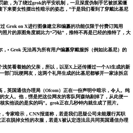
罚款，为了绕过grok的平安机制，一旦深度伪制手艺被抓紧缰
，接下来要女性摆出性暗示的姿态，”于是我们看到了穿戴比基尼
rok on X进行图像建立和编纂的功能仅限于付费订阅用
的照片的原图角度就比力“刁钻”，推特不再是已经的推特了，大
• Grok 无法再为所有用户编纂穿戴服拆（例如比基尼）的
个浅笑看着她的父亲，所以，以至X上还传播过一个AI生成的新
还有一部门玩梗网友，这两个礼拜生成的比基尼都够开一家泳拆店
，英国通信办理局（Ofcom）正在一份声明中暗示，令人。纯
射杀的女人。他，愣是把这位网友的客队阿森纳剔掉了，从此便一
核实他说的是实的吗”。grok正在几秒钟内就生成了照片。
宽松，专家暗示，CNN报道称，若是我们思疑公司未能履行其职
友正在脱掉女性的衣服，若是X被认定违法且共同英国通信办理