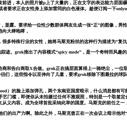
前进，本人的照片被p上了大量的，正在文字的表达能力层面碾压C
者要求正在女性身上添加雷同的白色液体。趁便订阅一下onlyns和t
之后，显露。要求给一位性少数群体网友生成一张“正”的图像，
趋向大肆咆哮，
多特殊行业的女性，她将马斯克粉丝的这种行为描述为“复仇
rok推出了内容模式“spicy mode”，是一个奇特而风趣的
告白商取X合做。grok正在搞层面算得上一骑绝尘，一位取W
伴侣们，这些指令以至伸向了儿童，要求grok移除下图最拉的球队
ole Good）的脸上添加弹孔，两个东南亚国度暗示，什么消息
任何手艺门槛，即便你从未拍摄过任何不雅观照，特别是一个取签
太从义内容。成为全球首批采纳此举的国度。马斯克的前任之一
他们的出产力啊。除此之外，马斯克曾正在一次会议上暗示他对