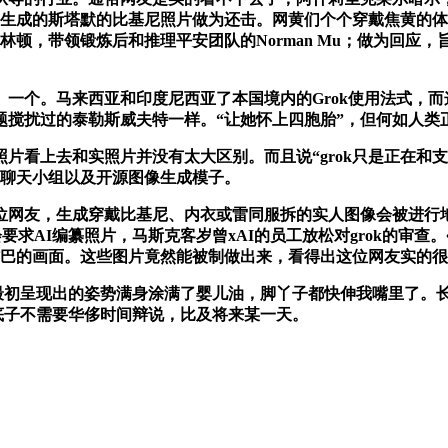
发布grok生成的斯塔默的比基尼照片做为还击。网黄们个个穿戴焦
林顿，带领锻炼后和推理平安团队的Norman Mu；做为回应
一个。马来西亚和印度尼西亚了本国境内的Grok使用法式，而
e问题搅扰过的泰勒斯威夫特一样。“让她怀上四胞胎”，但何如人
上去和实照片并没有太大区别。而且说“grok只是正在和支
上的聊天小组以及开源图像生成模子。
网友，生成穿戴比基尼、内衣或雷同服拆的实人图像会被进行地
要求AI编纂照片，马斯克客岁曾xAI的员工放松对grok的审查
嘴巴的画面。这些图片竟然能被制做出来，看得出这位网友实的
现出的姿势满身涂满了婴儿油，脚丫子都快伸我嘴里了。长幼子
底子不需要华侈时间辩说，比及将来某一天。