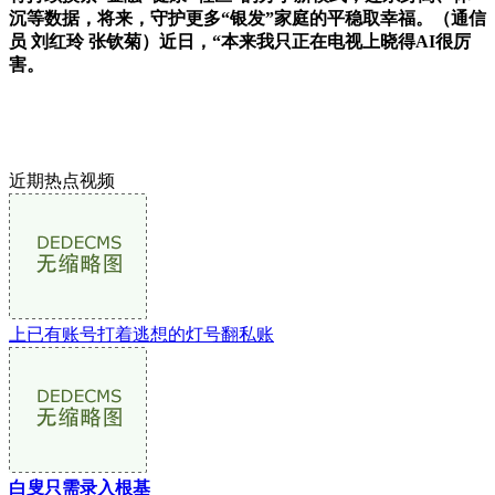
沉等数据，将来，守护更多“银发”家庭的平稳取幸福。（通信
员 刘红玲 张钦菊）近日，“本来我只正在电视上晓得AI很厉
害。
近期热点视频
上已有账号打着逃想的灯号翻私账
白叟只需录入根基