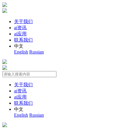
关于我们
ai资讯
ai应用
联系我们
中文
English
Russian
关于我们
ai资讯
ai应用
联系我们
中文
English
Russian