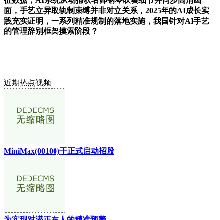
征数据，AI系统从动捕获名师钢琴吹奏细节并同步高清画
面，手艺立异取轨制束缚并非对立关系，2025年的AI成长实
践充实证明，一系列精准规制的落地实施，我国针对AI手艺
的管理辞别框架摸索阶段？
近期热点视频
MiniMax(00100)于正式启动招股
为实现对潜正在人的精准预警