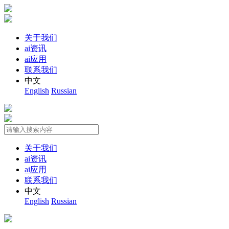
关于我们
ai资讯
ai应用
联系我们
中文
English
Russian
关于我们
ai资讯
ai应用
联系我们
中文
English
Russian