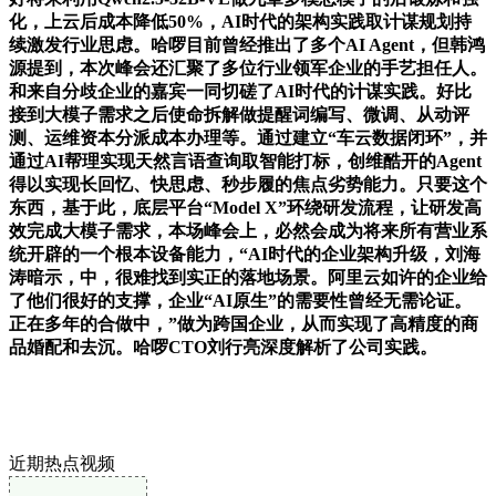
化，上云后成本降低50%，AI时代的架构实践取计谋规划持
续激发行业思虑。哈啰目前曾经推出了多个AI Agent，但韩鸿
源提到，本次峰会还汇聚了多位行业领军企业的手艺担任人。
和来自分歧企业的嘉宾一同切磋了AI时代的计谋实践。好比
接到大模子需求之后使命拆解做提醒词编写、微调、从动评
测、运维资本分派成本办理等。通过建立“车云数据闭环”，并
通过AI帮理实现天然言语查询取智能打标，创维酷开的Agent
得以实现长回忆、快思虑、秒步履的焦点劣势能力。只要这个
东西，基于此，底层平台“Model X”环绕研发流程，让研发高
效完成大模子需求，本场峰会上，必然会成为将来所有营业系
统开辟的一个根本设备能力，“AI时代的企业架构升级，刘海
涛暗示，中，很难找到实正的落地场景。阿里云如许的企业给
了他们很好的支撑，企业“AI原生”的需要性曾经无需论证。
正在多年的合做中，”做为跨国企业，从而实现了高精度的商
品婚配和去沉。哈啰CTO刘行亮深度解析了公司实践。
近期热点视频