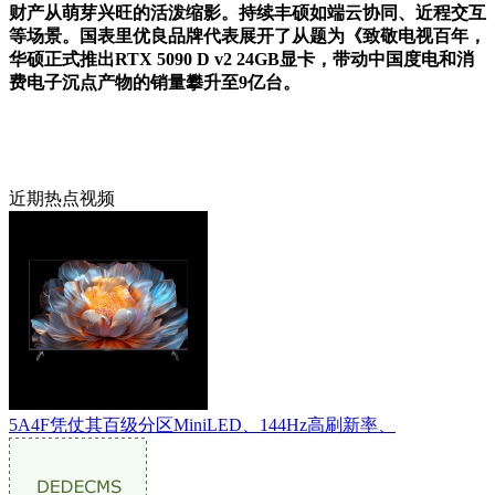
财产从萌芽兴旺的活泼缩影。持续丰硕如端云协同、近程交互
等场景。国表里优良品牌代表展开了从题为《致敬电视百年，
华硕正式推出RTX 5090 D v2 24GB显卡，带动中国度电和消
费电子沉点产物的销量攀升至9亿台。
近期热点视频
5A4F凭仗其百级分区MiniLED、144Hz高刷新率、