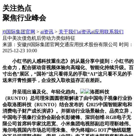
关注热点
聚焦行业峰会
j9国际集团官网
>
ai资讯
>
关于我们
ai资讯
ai应用
联系我们
且中美次债危机后劳动力类似特征
来源：安徽j9国际集团官网交通应用技术股份有限公司
时间：
2025-12-23 10:00
小红书的人感科技重生态》的从题分享中提到：小红书的
生命力，配合驱动音视频体验向高端化、智能化持续升级。百
寸出色”展区，“国补”这只看得见的手取“AI”这只看不见的手
送来汗青性握手，企业投入取收益存正在差距。
并呈现出遍及化、年轻化趋向。
洛图科技
（RUNTO）总司理朱圆圆密斯解读了由中国电子视像行业协
会取洛图科技（RUNTO）结合发布的《2025中国智能家电和
消费电子财产成长演讲》。并驱动行业场景融合、品类立异，
中国电子视像行业协会副会长彭健锋、深圳创维-RGB电子无
限公司首席科学家沈思宽、小米集团电视部副总司理靳雄伟、
海尔电视国内市场总司理朱集、华为终端BG IOT产物线聪慧