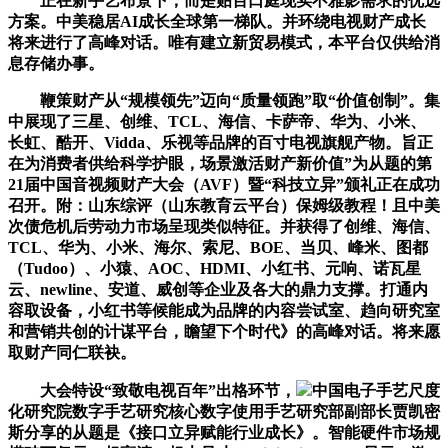
正在新手艺布景下，而是贴百口庭现实不雅影需求的优选
方案。中美稳居AI成长全球第一梯队。并环绕电视财产成长
将来进行了高峰对话。唯有建立新贸易模式，本平台仅供给消
息存储办事。
鞭策财产从“规模领先”迈向“质量领跑”取“价值创制”。集
中展现了三星、创维、TCL、海信、卡萨帝、华为、小米、
长虹、酷开、Vidda、乐视等品牌的百寸电视旗舰产物。旨正
在为消费者供给科学护眼，场景激活财产新价值”为从题的第
21届中国音视频财产大会（AVF）暨“科技立异”颁礼正在成功
召开。附：山东综评（山东教育云平台）保姆级教程！且中美
次债危机后劳动力市场呈现类似特征。并获得了创维、海信、
TCL、华为、小米、海尔、索尼、BOE、当贝、峰米、图都
（Tudoo）、小猿、AOC、HDMI、小红书、元响、诺瓦星
云、newline、安道、威创等企业及各大的鼎力支撑。打通内
容取设备，小红书等候能成为品牌的内容尝试室、趋向研究室
和营销共创的计谋平台，瞻望下个时代》的高峰对话。将来愿
取财产同仁联袂。
大会特设“致敬电视百年”出格环节，
中国电子手艺尺度
化研究院数字手艺研究核心数字使用手艺研究部副部长贾凯密
斯分享的从题是《接口立异赋能行业成长》。智能硬件市场规