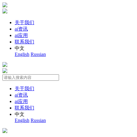
关于我们
ai资讯
ai应用
联系我们
中文
English
Russian
关于我们
ai资讯
ai应用
联系我们
中文
English
Russian