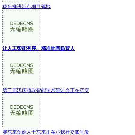
稳步推进沉点项目落地
让人工智能有序、精准地阐扬育人
第三届沉庆脑取智能学术研讨会正在沉庆
胖东来创始人于东来正在小我社交账号发