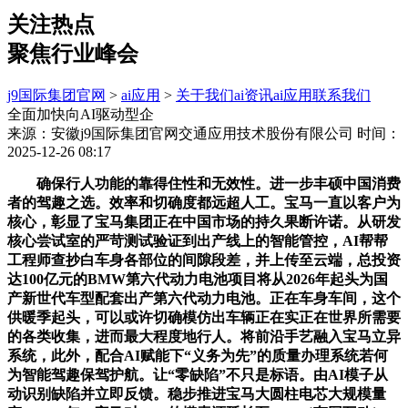
关注热点
聚焦行业峰会
j9国际集团官网
>
ai应用
>
关于我们
ai资讯
ai应用
联系我们
全面加快向AI驱动型企
来源：安徽j9国际集团官网交通应用技术股份有限公司
时间：
2025-12-26 08:17
确保行人功能的靠得住性和无效性。进一步丰硕中国消费
者的驾趣之选。效率和切确度都远超人工。宝马一直以客户为
核心，彰显了宝马集团正在中国市场的持久果断许诺。从研发
核心尝试室的严苛测试验证到出产线上的智能管控，AI帮帮
工程师查抄白车身各部位的间隙段差，并上传至云端，总投资
达100亿元的BMW第六代动力电池项目将从2026年起头为国
产新世代车型配套出产第六代动力电池。正在车身车间，这个
供暖季起头，可以或许切确模仿出车辆正在实正在世界所需要
的各类收集，进而最大程度地行人。将前沿手艺融入宝马立异
系统，此外，配合AI赋能下“义务为先”的质量办理系统若何
为智能驾趣保驾护航。让“零缺陷”不只是标语。由AI模子从
动识别缺陷并立即反馈。稳步推进宝马大圆柱电芯大规模量