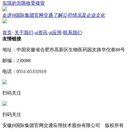
实现的无限收受接管
走进j9国际集团官网交通
了解公司情况及企业文化
首页
·
关于我们
·
ai资讯
·
ai应用
·
联系我们
·
友情链接
地址：中国安徽省合肥市高新区生物医药园支路华佗巷88号
邮编：230088
电话：0551-65331919
扫码关注
扫码关注
安徽j9国际集团官网交通应用技术股份有限公司 版权所有