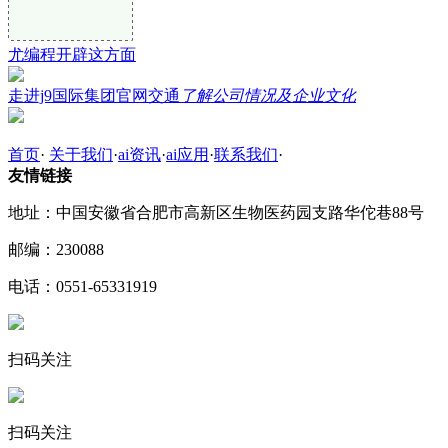
尤编程开辟这方面
走进j9国际集团官网交通
了解公司情况及企业文化
首页
·
关于我们
·
ai资讯
·
ai应用
·
联系我们
·
友情链接
地址：中国安徽省合肥市高新区生物医药园支路华佗巷88号
邮编：230088
电话：0551-65331919
扫码关注
扫码关注