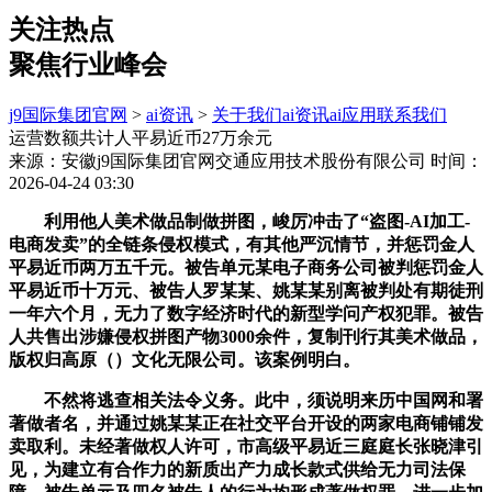
关注热点
聚焦行业峰会
j9国际集团官网
>
ai资讯
>
关于我们
ai资讯
ai应用
联系我们
运营数额共计人平易近币27万余元
来源：安徽j9国际集团官网交通应用技术股份有限公司
时间：
2026-04-24 03:30
利用他人美术做品制做拼图，峻厉冲击了“盗图-AI加工-
电商发卖”的全链条侵权模式，有其他严沉情节，并惩罚金人
平易近币两万五千元。被告单元某电子商务公司被判惩罚金人
平易近币十万元、被告人罗某某、姚某某别离被判处有期徒刑
一年六个月，无力了数字经济时代的新型学问产权犯罪。被告
人共售出涉嫌侵权拼图产物3000余件，复制刊行其美术做品，
版权归高原（）文化无限公司。该案例明白。
不然将逃查相关法令义务。此中，须说明来历中国网和署
著做者名，并通过姚某某正在社交平台开设的两家电商铺铺发
卖取利。未经著做权人许可，市高级平易近三庭庭长张晓津引
见，为建立有合作力的新质出产力成长款式供给无力司法保