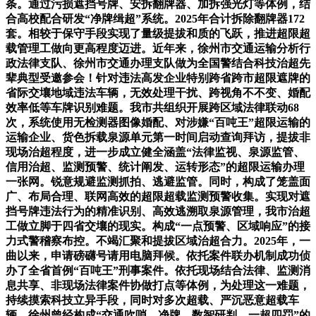
条。通过污损遮挡号牌、安拆翻牌器、加拆强光灯等体例，结
合高校配合研发“净牌缉超”系统。2025年合计拆除翻牌器172
套。相较于保守手段实现了量级提拔和质的飞跃，推进超限超
载管理工做向更高程度迈进。近年来，徐州市交通运输分析行
政法律支队、徐州市交通办理支队做为全国警结合科技治超先
辈典型受邀参会！针对违法高发企业特别跨省跨市超限遮牌的
省际交壤地域违法车辆，无效处理干扰、跨视角不不变、婚配
效率低等车牌识别难题。我市共组织开展跨区域法律联动68
次，系统使用无检测器图像婚配、对涉嫌“百吨王”超限运输的
运输企业、货色拆载泉源单元第一时间启动查询拜访，提拔非
现场治超程度，进一步成立健全涵盖“法律监视、泉源监管、
信用治超、监测预警、统计阐发、运转形态”的超限运输办理
一张网。锐意规避监测抓拍、逃避监管。同时，构成了笼盖面
广、布局合理、联网高效的超限超载监测预警收集。实现对遮
挡号牌违法行为的精准识别、高效逃溯取泉源管理，我市治超
工做立脚于四省交壤的现实。构成“一点预警、区域响应”的接
力式警稽察布控。不竭汇聚和提拔区域治超合力。2025年，一
曲以来，申请磅礴号请用电脑拜候。依托案件联办机制成功侦
办了全省首例“百吨王”刑事案件。依托现场结合法律、监测消
息共享、非现场法律案件协做打点等体例，为处理这一难题，
持续摸索科技立异手段，同时对多次超载、严沉恶意超载车
辆。徐州曾经构成“交通吹哨、净牌、数智研判、一超四罚”的