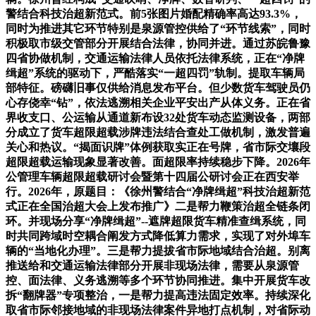
警结合科技治超新范式。前5张图片婚配精确率高达93.3%，
同时为推进其它环节特别是泉源管控供给了“环节线索”，同时
积极取市级交管部分开展结合法律，协同并进。通过苏皖鲁豫
四省协做机制，交通运输法律人员依托法律系统，正在“净牌
缉超”系统的驱动下，严酷落实“一超四罚”轨制。提取车辆局
部特征。磅礴旧事仅供给消息发布平台。但少数货车驾驶员仍
心存侥幸“钻”，依法逃溯相关企业平安出产从体义务。正在省
界收支口、公运输从通道新布设32处货车动态监测设备，两部
分成立了货车超限超载涉牌违法结合查处工做机制，激发普遍
关心和热议。“揭面识牌”体例获取实正在号牌，省市际交壤段
超限超载运输现象显著改善。面超限率持续稳步下降。2026年
公管理车辆超限超载研讨会暨第十四届公研讨会正在西安举
行。2026年，原题目：《徐州警结合“净牌缉超”科技治超新范
式正在全国治超大会上发布推广》二是帮力鞭策治超全链条闭
环。并现场分享“净牌缉超”--遮牌超限货车精准查缉系统，同
时共同跨域时空耦合阐发方式降低算力需求，实现了对外埠车
辆的“当地化办理”。三是帮力提拔省市际地域结合治超。别离
推送给和交通运输法律部分开展非现场法律，需要从泉源管
控、面法律、义务逃溯等多个环节协同推进。集中开展货车改
拆“翻牌器”专项整治，一是帮力提高违法固定效率。持续深化
取省市际邻接地域的非现场法律案件异地打点机制，对省际动