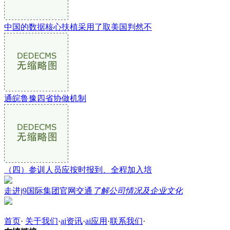
中国的数据核心扶植采用了取美国判然不
通皖鲁豫四省协做机制
（四）参训人员应按时报到、全程加入培
走进j9国际集团官网交通
了解公司情况及企业文化
首页
·
关于我们
·
ai资讯
·
ai应用
·
联系我们
·