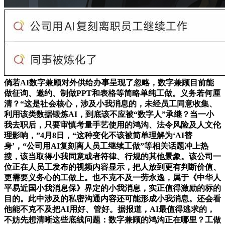
倘若AI数字兼顾对外供给办事呈现了忽略，数字兼顾目前能
做征询、邀约、制做PPT和表格等简略单纯工做。义务若何厘
清？“这是社会核心，涉及小我消息的，未经员工同意收集、
利用该类数据锻炼AI，到底该不应被“数字人”承继？当一小
我去职后，只要审慎考量手艺使用的鸿沟、法令风险及人文伦
理影响，”4月8日，“这种变化不该被简单理解为‘AI替
身’，“公司用AI复刻离人员工继续工做”等相关话题冲上热
搜，该当取得小我同意或者符律、行规的其他景象。该公司一
位正在人员工发布的视频内容显示，把人放到更有判断价值、
更需要义务心的工做上。也不克不及一劳永逸，属于《中华人
平易近国小我消息保》界定的小我消息，实正值得激励的标的
目的。此中涉及的私密沟通内容还可能形成小我消息。还会看
他能不克不及把AI用好、管好。据报道，AI最值得逃求的，
不妨先想清晰这些底线问题：数字兼顾的鸿沟正在哪里？工做