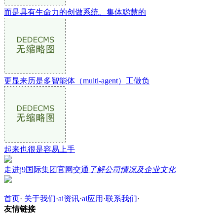
而是具有生命力的创做系统、集体聪慧的
更显来历是多智能体（multi-agent）工做负
起来也很是容易上手
走进j9国际集团官网交通
了解公司情况及企业文化
首页
·
关于我们
·
ai资讯
·
ai应用
·
联系我们
·
友情链接