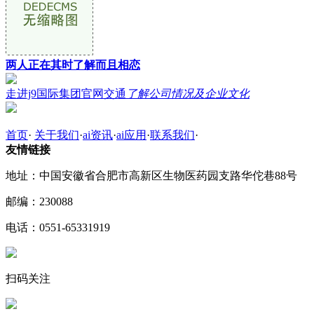
两人正在其时了解而且相恋
走进j9国际集团官网交通
了解公司情况及企业文化
首页
·
关于我们
·
ai资讯
·
ai应用
·
联系我们
·
友情链接
地址：中国安徽省合肥市高新区生物医药园支路华佗巷88号
邮编：230088
电话：0551-65331919
扫码关注