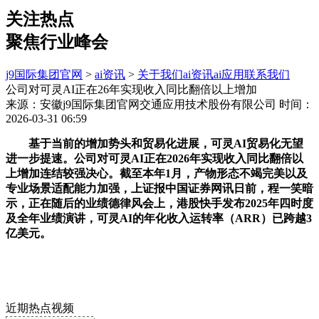
关注热点
聚焦行业峰会
j9国际集团官网
>
ai资讯
>
关于我们
ai资讯
ai应用
联系我们
公司对可灵AI正在26年实现收入同比翻倍以上增加
来源：安徽j9国际集团官网交通应用技术股份有限公司
时间：
2026-03-31 06:59
基于当前的增加势头和贸易化进展，可灵AI贸易化无望
进一步提速。公司对可灵AI正在2026年实现收入同比翻倍以
上增加连结较强决心。截至本年1月，产物形态不竭完美以及
专业场景适配能力加强，上证报中国证券网讯日前，程一笑暗
示，正在随后的业绩德律风会上，港股快手发布2025年四时度
及全年业绩演讲，可灵AI的年化收入运转率（ARR）已跨越3
亿美元。
近期热点视频