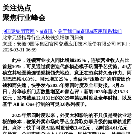
关注热点
聚焦行业峰会
j9国际集团官网
>
ai资讯
>
关于我们
ai资讯
ai应用
联系我们
此举无望指导行业从烧钱换增加回归价
来源：安徽j9国际集团官网交通应用技术股份有限公司
时间：
2026-03-31 06:59
此中，连锁营业收入同比增加205%，连锁营业收入占比
首超50%，可灵通过稠密迭代多模态模子巩固手艺劣势。49店
确立其轻医美连锁规模领先地位。意正在夯实持久合作力。阿
里巴巴涨4.63%。同比增加25%，当做为“压舱石”的消费因价
钱和而失速，快手发布2025年第四时度及全年财报。3月25
日，芳华诊所门店数量增至49家点评：新氧2025年营收15.23
亿元，发布截至12月31日的2025年第四时度及全年财报。以及
基于 All-in-One 打制的可灵3.0系列模子。
2025年第四时度以来，外卖大和影响的不只仅是餐饮业老
板的账本，鞭策外卖市场向手艺立异取办事升级的健康轨道回
归。点评：快手可灵AI四时度营收3.4亿元，四时度4.61亿元