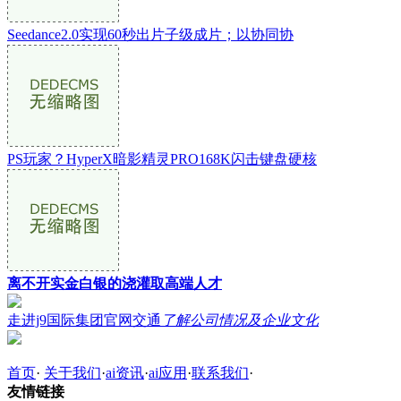
Seedance2.0实现60秒出片子级成片；以协同协
PS玩家？HyperX暗影精灵PRO168K闪击键盘硬核
离不开实金白银的浇灌取高端人才
走进j9国际集团官网交通
了解公司情况及企业文化
首页
·
关于我们
·
ai资讯
·
ai应用
·
联系我们
·
友情链接