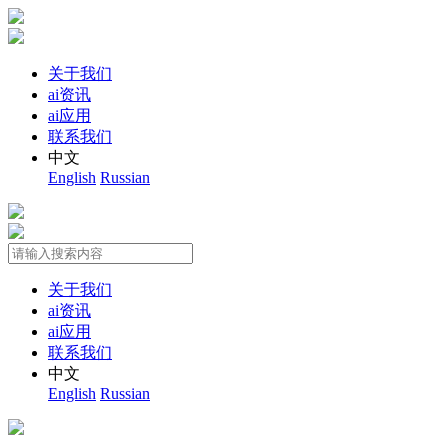
关于我们
ai资讯
ai应用
联系我们
中文
English
Russian
关于我们
ai资讯
ai应用
联系我们
中文
English
Russian