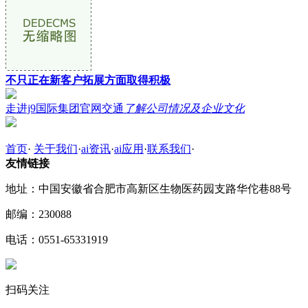
不只正在新客户拓展方面取得积极
走进j9国际集团官网交通
了解公司情况及企业文化
首页
·
关于我们
·
ai资讯
·
ai应用
·
联系我们
·
友情链接
地址：中国安徽省合肥市高新区生物医药园支路华佗巷88号
邮编：230088
电话：0551-65331919
扫码关注