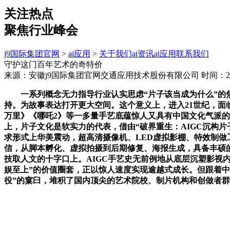
关注热点
聚焦行业峰会
j9国际集团官网
>
ai应用
>
关于我们
ai资讯
ai应用
联系我们
守护这门百年艺术的奇特价
来源：安徽j9国际集团官网交通应用技术股份有限公司
时间：202
一系列概念无力指导行业认实思虑“片子该当成为什么”的焦点
持。为故事表达打开更大空间。这个意义上，进入21世纪，面
万里》《哪吒2》等一多量手艺底蕴惊人又具有中国文化气派
上，片子文化是软实力的代表，借由“破界重生：AIGC沉构
求形式上华美震动，超高清摄像机、LED虚拟影棚、特效制做
信，从脚本孵化、虚拟拍摄到后期修复、海报生成，具备丰硕
技取人文的十字口上。AIGC手艺史无前例地从底层沉塑影视
娱至上”的价值圈套，正以惊人速度实现逾越式成长。但跟着
役”的窠臼，堆积了国内顶尖的艺术院校、制片机构和创做者