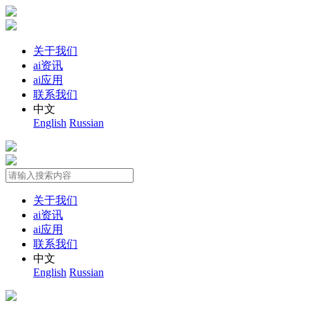
关于我们
ai资讯
ai应用
联系我们
中文
English
Russian
关于我们
ai资讯
ai应用
联系我们
中文
English
Russian