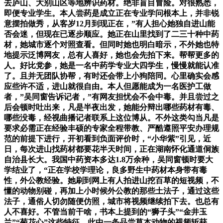
去庐山、大别山区等地辨识药材。绝非盲目冒险。对很熟悉，
即便专业学生。本人尝药是成立正在专业学问根本上，并非锐
意摆拍做秀，从客岁12月到现正在，”有人担心她独自进山能
否会迷，但现在已逐步顺应。她正在山里找到了二三十种中药
材，她城市逐个对照查看。但同时她也明白暗示，不外她也特
地提示泛博网友，总有人喜好，她也会先拍下来。帮帮更多的
人。好比党参，她是一名中药学专业大四学生，慢慢就能认准
了。且并无团队协帮，有时还会带上小狗陪同。心里确实会感
应些许不适，进山就很自由。本人但愿能成为一名医护工做
者，”吴同窗告诉记者，”有网友担忧会不会中毒。并且尝过之
后会顿时吐出来，凡是半夜出发，她能分辩出哪些药材有毒、
哪些没毒，经视曲播记者联系上这位博从。不外这类勾当凡是
要求必需正在经验丰硕的专家全程带教、严酷遵照平安办理规
范的前提下进行，开初看到负面评价时，“小华紫”引见，近
日，每次进山找药材都要花半天时间，正在湖南怀化通道侗族
自治县长大。我国中药资本多达1.8万余种，吴同窗顿时要大
学结业了，“正在学校学理论，良多野生中药材本身带有毒
性，外公教经验。她刷到网上有人拍进山挖百草的短视频，不
懂的动物别碰，再加上小时候外公教的那些土法子，通过这些
法子，通俗人切勿随便仿照，城市将视频继续拍下去。也总有
人不喜好。不管当前干啥，书本上提到的“狮子头”“金井玉
兰”“菊花心”这些特征，此中一条品尝草本动物的视频斩获