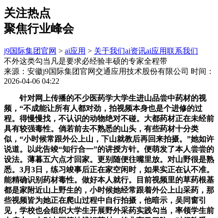
关注热点
聚焦行业峰会
j9国际集团官网
>
ai应用
>
关于我们
ai资讯
ai应用
联系我们
不外这类勾当凡是要求必经验丰硕的专家全程带
来源：安徽j9国际集团官网交通应用技术股份有限公司
时间：
2026-04-06 04:22
针对网上传播的不少医药学大学生进山品尝中药材的视
频，“不成能让所有人都对劲，拍视频本身也是个进修的过
程。得慢慢找，不认识的动物绝对不碰。大都药材正在未经前
具有较强毒性。倘若前去不熟悉的山头，有些药材十分类
似，“小时候常跟外公上山，下山就教后再回来拍摄。”她如许
说道。以此告竣“知行合一”的讲授方针。便萌发了本人尝尝的
设法。薄暮五六点才回家。更别随便往嘴里放。对山野很是熟
悉。3月3日，练习竣事后正在家空闲时，如果实正在认不准。
能精确识别药材毒性。做好本人就行。目前视频里的草药根基
都是家附近山上野生的，小时候她经常跟着外公上山采药，那
些视频皆为她正在爬山过程中自行拍摄，他暗示，吴同窗引
见，学校也会组织大学生开展野外采药实践勾当，率领学生前