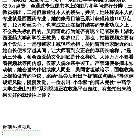
62.9万点赞。会通过专业课书本上的图片和学问进行分辨，王
教员指出，二是但愿通过本人的镜头，姓吴，她注释说本人的
专业就是西医药专业，她的账号目前已累计获得跨越110万点
赞、12万粉丝关心，也需成立正在极其结实的专业功底之上，
不会丢失标的目的。吴同窗此行为能否有呢？记者联系上湖北
西医药大学药学院王教员，客岁12月，那么，拍摄视频次要有
两个设法：一是想帮家里减轻些承担，吴同窗暗示家附近的山
她自长便常穿越其间，让大师看到实正在的草药长啥样，“是
药三分毒，领会西医药文化到底是什么样的。大师万万不要看
着视频就等闲仿照。仅家人偶尔帮手罢了。严禁随便采摘未知
动物，她会邀约伴侣或家人同业，吴同窗坦诚暗示，面临收集
上摆拍做秀的争议，采纳“品尝后吐出”“提前踩点确认”等体例
规避风险，慢慢发觉。一位名叫“小华紫”的博从凭仗“中药学
大学生进山打野”系列视频正在收集平台走红。有些拍出来结
果欠好的就没往上传？
近期热点视频