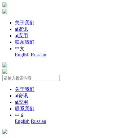
关于我们
ai资讯
ai应用
联系我们
中文
English
Russian
关于我们
ai资讯
ai应用
联系我们
中文
English
Russian