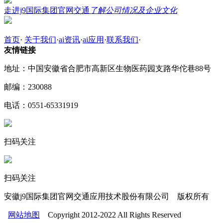
走进j9国际集团官网交通
了解公司情况及企业文化
首页
·
关于我们
·
ai资讯
·
ai应用
·
联系我们
·
友情链接
地址：中国安徽省合肥市高新区生物医药园支路华佗巷88号
邮编：230088
电话：0551-65331919
扫码关注
扫码关注
安徽j9国际集团官网交通应用技术股份有限公司 版权所有
网站地图
Copyright 2012-2022 All Rights Reserved