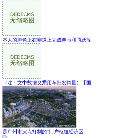
本人的脚色正在赛道上完成奔驰和腾跃等
（注：文中数据义乘用车批发销量）【国
是广州市沉点打制的“门户枢纽经济区