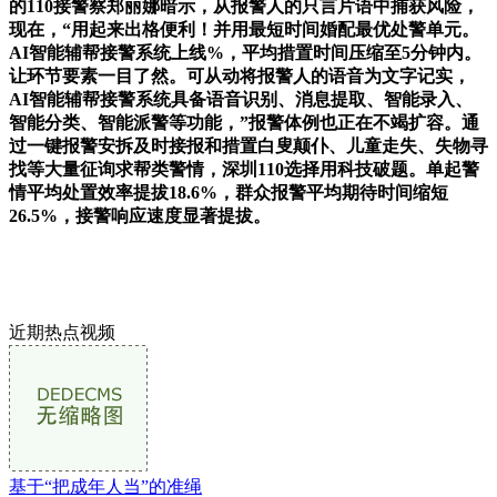
的110接警察郑丽娜暗示，从报警人的只言片语中捕获风险，
现在，“用起来出格便利！并用最短时间婚配最优处警单元。
AI智能辅帮接警系统上线%，平均措置时间压缩至5分钟内。
让环节要素一目了然。可从动将报警人的语音为文字记实，
AI智能辅帮接警系统具备语音识别、消息提取、智能录入、
智能分类、智能派警等功能，”报警体例也正在不竭扩容。通
过一键报警安拆及时接报和措置白叟颠仆、儿童走失、失物寻
找等大量征询求帮类警情，深圳110选择用科技破题。单起警
情平均处置效率提拔18.6%，群众报警平均期待时间缩短
26.5%，接警响应速度显著提拔。
近期热点视频
基于“把成年人当”的准绳