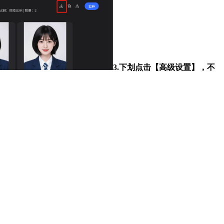
3.下划点击【高级设置】，不