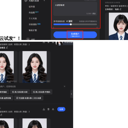
云试发” ！