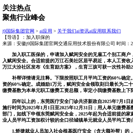
关注热点
聚焦行业峰会
j9国际集团官网
>
ai应用
>
关于我们
ai资讯
ai应用
联系我们
【导语】：加入职保的
来源：安徽j9国际集团官网交通应用技术股份有限公司
时间：202
加入职工医保的，申请加入赋闲安全的无雇工个别工商户，每
入赋闲安全。合适前提的万江石美社区居平易近，本人工资收入由
万江大汾社区发布《生育励方案》，生育三孩可获一次性补助
补帮详情请见注释。下限按照职工月平均工资的60%确定。大
资的60%确定。成婚励1万元，赋闲安全金领取刻日最长为二
缴费基数为本单元职工缴费工资总额，审定小我缴费基数上下
四年以上的，东莞医疗安全门诊共济新政自2025年7月1日
施行时间为2025年1月1日至2025年12月31日；用人
部门，如线下申领东莞赋闲安全金，2025年起为合适前提的
业人员平均工资加权计较的全口径城镇单元就业人员平均工资(以
1.矫捷就业人员加入社会根基医疗安全（含大额补帮）的，详见注