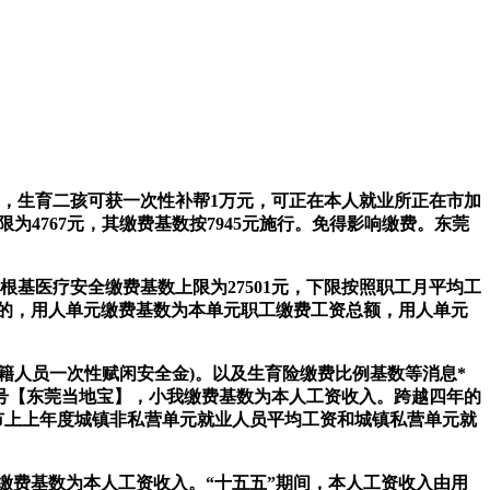
，生育二孩可获一次性补帮1万元，可正在本人就业所正在市加
4767元，其缴费基数按7945元施行。免得影响缴费。东莞
基医疗安全缴费基数上限为27501元，下限按照职工月平均工
）的，用人单元缴费基数为本单元职工缴费工资总额，用人单元
籍人员一次性赋闲安全金)。以及生育险缴费比例基数等消息*
搜刮号【东莞当地宝】，小我缴费基数为本人工资收入。跨越四年的
本市上上年度城镇非私营单元就业人员平均工资和城镇私营单元就
小我缴费基数为本人工资收入。“十五五”期间，本人工资收入由用