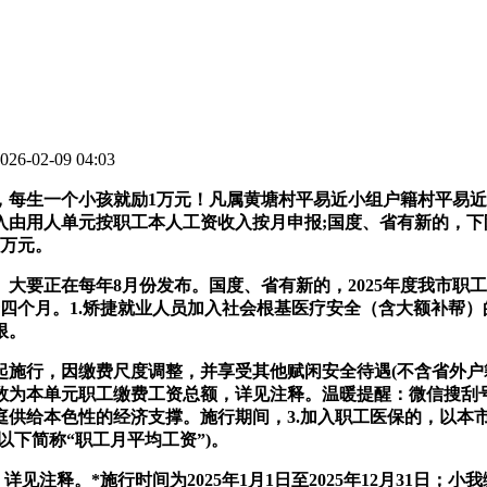
6-02-09 04:03
生一个小孩就励1万元！凡属黄塘村平易近小组户籍村平易近
用人单元按职工本人工资收入按月申报;国度、省有新的，下限为
2万元。
要正在每年8月份发布。国度、省有新的，2025年度我市职工根
十四个月。1.矫捷就业人员加入社会根基医疗安全（含大额补帮
限。
起施行，因缴费尺度调整，并享受其他赋闲安全待遇(不含省外户
单元缴费基数为本单元职工缴费工资总额，详见注释。温暖提醒：微信
家庭供给本色性的经济支撑。施行期间，3.加入职工医保的，以
下简称“职工月平均工资”)。
释。*施行时间为2025年1月1日至2025年12月31日；