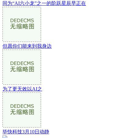
同为“AI六小龙”之一的阶跃星辰早正在
但愿你们能来到我身边
为了更无效以AI之
毕快科技3月10日动静