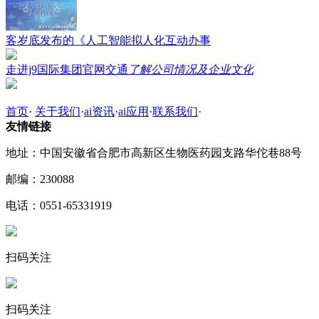
客岁底发布的《人工智能拟人化互动办事
走进j9国际集团官网交通
了解公司情况及企业文化
首页
·
关于我们
·
ai资讯
·
ai应用
·
联系我们
·
友情链接
地址：中国安徽省合肥市高新区生物医药园支路华佗巷88号
邮编：230088
电话：0551-65331919
扫码关注
扫码关注