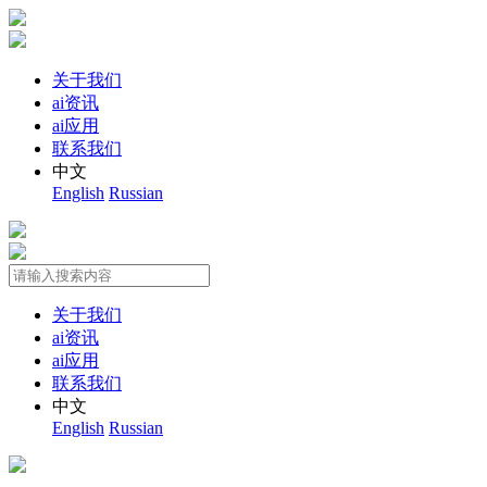
关于我们
ai资讯
ai应用
联系我们
中文
English
Russian
关于我们
ai资讯
ai应用
联系我们
中文
English
Russian