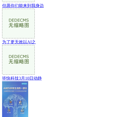
但愿你们能来到我身边
为了更无效以AI之
毕快科技3月10日动静