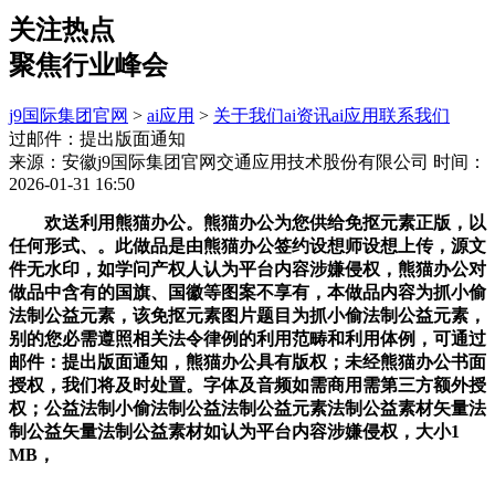
关注热点
聚焦行业峰会
j9国际集团官网
>
ai应用
>
关于我们
ai资讯
ai应用
联系我们
过邮件：提出版面通知
来源：安徽j9国际集团官网交通应用技术股份有限公司
时间：
2026-01-31 16:50
欢送利用熊猫办公。熊猫办公为您供给免抠元素正版，以
任何形式、。此做品是由熊猫办公签约设想师设想上传，源文
件无水印，如学问产权人认为平台内容涉嫌侵权，熊猫办公对
做品中含有的国旗、国徽等图案不享有，本做品内容为抓小偷
法制公益元素，该免抠元素图片题目为抓小偷法制公益元素，
别的您必需遵照相关法令律例的利用范畴和利用体例，可通过
邮件：提出版面通知，熊猫办公具有版权；未经熊猫办公书面
授权，我们将及时处置。字体及音频如需商用需第三方额外授
权；公益法制小偷法制公益法制公益元素法制公益素材矢量法
制公益矢量法制公益素材如认为平台内容涉嫌侵权，大小1
MB，