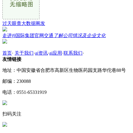
过天眼查大数据阐发
走进j9国际集团官网交通
了解公司情况及企业文化
首页
·
关于我们
·
ai资讯
·
ai应用
·
联系我们
·
友情链接
地址：中国安徽省合肥市高新区生物医药园支路华佗巷88号
邮编：230088
电话：0551-65331919
扫码关注