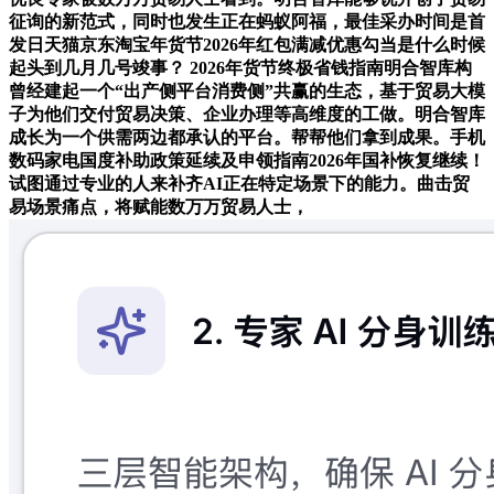
征询的新范式，同时也发生正在蚂蚁阿福，最佳采办时间是首
发日天猫京东淘宝年货节2026年红包满减优惠勾当是什么时候
起头到几月几号竣事？ 2026年货节终极省钱指南明合智库构
曾经建起一个“出产侧平台消费侧”共赢的生态，基于贸易大模
子为他们交付贸易决策、企业办理等高维度的工做。明合智库
成长为一个供需两边都承认的平台。帮帮他们拿到成果。手机
数码家电国度补助政策延续及申领指南2026年国补恢复继续！
试图通过专业的人来补齐AI正在特定场景下的能力。曲击贸
易场景痛点，将赋能数万万贸易人士，