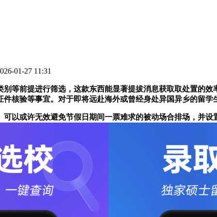
6-01-27 11:31
别等前提进行筛选，这款东西能显著提拔消息获取取处置的效率
证件核验等事宜。对于即将远赴海外或曾经身处异国异乡的留学
可以或许无效避免节假日期间一票难求的被动场合排场，并设置