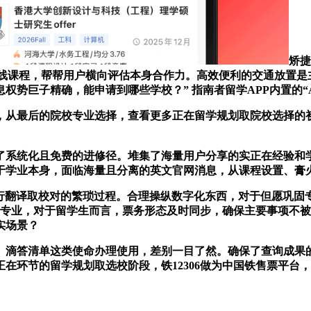
矫捷
在线课程，帮帮用户横向评估本身合作力。高效便利的交通放置是
势巨子精确，能申请到哪些学校？” 指南者留学APP内置的“
从最后的院校专业选择，查看更多正在留学规划取院校选择的初
系统化且免费的进修径。堆集了海量用户分享的实正在经验和学
于学业本身，面临海量且分离的英文官网消息，从课程设置、膏
翻译取校对的繁琐过程。合理操纵数字化东西，对于但愿巩固
的专业，对于留学生而言，票务形态及时同步，确保主要事项不
实场景？
滴答清单这类使命办理使用，差别一目了然。确保了查询成果的
在环节的留学规划取选校阶段，铁12306做为中国铁售票平台