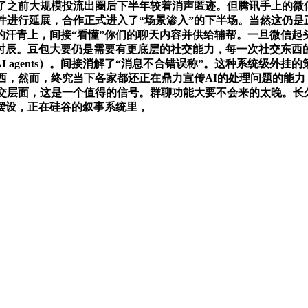
末了之前大规模投流出圈后下半年较着消声匿迹。但腾讯手上的
件进行延展，合作正式进入了“场景渗入”的下半场。当然这仍
汗青上，间接“看懂”你们的聊天内容并供给辅帮。一旦微信起头
终极进化时辰。豆包大要仍是需要有更底层的社交能力，每一次社交
-AI agents）。间接消解了“消息不合错误称”。这种系统级
西，然而，终究当下各家都还正在鼎力宣传AI的处理问题的能力
社交层面，这是一个值得的信号。群聊功能大要不会来的太晚。长
摆设，正在硅谷的叙事系统里，