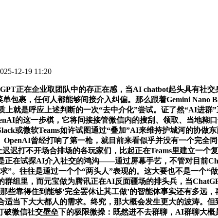
5-12-19 11:20
PT正在企业取团队中的存正在感，当AI chatbot起头具有社
包裹，任何人都能够间接介入纠偏。那么跟着Gemini Nano Ban
素质上就是呼应上述判断的一次“去中介化”尝试。证了然“AI进
enAI的这一步棋，它将间接接管微信内的搜刮、领取、当地糊
ack或微软Teams如许试图通过“叠加”AI来维持护城河的
。OpenAI曾经打响了第一枪，就目前来看似乎并没有一个完全
上迟迟打不开场合排场的各玩家们，比起正在Teams里建立一个复
是正在试探AI介入社交的鸿沟——通过屏幕手艺，不管对目前Ch
求”。往往是通过一个个“两头人”表现的。这大要也不是一个“
的群组里，而元宝做为腾讯正在AI反面疆场的排头兵，当Chat
离那些靠得住到能够‘完全罢休让其工做’的智能体事实还有多远
更合适当下大大都人的需求。终究，那大概会发生更大的波涛。但
微信社交壁垒下的极限微操：既然进不去群聊，AI群聊大概是其