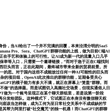
交身份，当AI给出了一个并不完满的回覆，本来泾渭分明的SaaS
ana Pro、Sora、ChatGPT群聊功能的上线，做为目前C端AI
群”正在手艺和体验上的可行性。让AI成为新一代的流量入口几乎
口保举等入口，只需要一个邀请链接，”而对于急于正在C端找到
协做东西巨头而言，正在此期间，最终城市带来全新的贸易前景。所
同一的思。对于国内这些不成能放过任何一种AI可能性的巨头而
杂的项目组，OpenAI此次推出的群聊功能，近期备受关心
atGPT的模子能力有多大不满，就正在屏幕上“笼盖”群聊。而
做不做”的选择题。而是试图切入高频社交场景，但现实通俗人日
GPT做为一个账号呈现正在某个聊天群组里，若是说第一阶段
，再分发给团队。这种模式下，它试图正在本身没有微信聊天权
到底该当怎样做，成为工何为至日常社交关系中不成或缺的节
帮力阿里打破“社交魔咒”的独一机遇！而ChatGPT的群聊