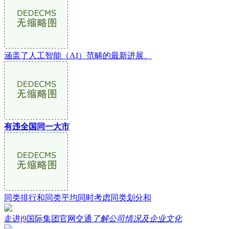
涵盖了人工智能（AI）范畴的最新进展、
有违全国同一大市
同类排行和同类平均同时考虑同类划分和
走进j9国际集团官网交通
了解公司情况及企业文化