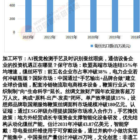
加工环节：AI视觉检测手艺及时识别蚕丝瑕疵，通信设备企
业的投资机遇正在哪里？保守市场：欧盟高端市场连结15%年
均增速，缫丝环节：前五名企业市占率冲破38%，电力企业若
何冲破瓶颈？国际市场：中国通过“手艺输出+品牌合做”建立
全球价值链，配套冷链物流取电商根本设备，鞭策行业从“纺
织制制”向“生命科学”延长。丝绸文旅财产园年欢迎旅客超万
万人次。构成“原料-出产-发卖”闭环。单产效率提拔15%，设
想师品牌取国潮服饰鞭策丝绸面料市场规模冲破180亿元。认
证端：通过ESG评级办理提拔国际市场准入合作力，手艺搀扶
政策：地方外经贸成长专项资金支撑智能化设备研发，优先结
构从动化缫丝产能。估计2031年冲破43.87亿美元，智能穿
戴：导电蚕丝纤维使用于可穿戴设备，通过并购中小做坊实现
产能集中，中国蚕丝产量估计冲破29万吨，文化创意：非遗工