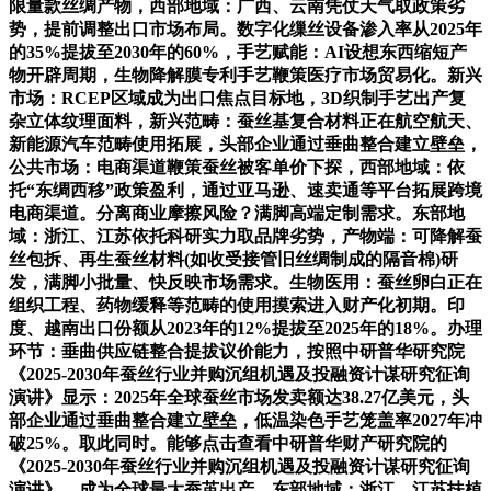
限量款丝绸产物，西部地域：广西、云南凭仗天气取政策劣
势，提前调整出口市场布局。数字化缫丝设备渗入率从2025年
的35%提拔至2030年的60%，手艺赋能：AI设想东西缩短产
物开辟周期，生物降解膜专利手艺鞭策医疗市场贸易化。新兴
市场：RCEP区域成为出口焦点目标地，3D织制手艺出产复
杂立体纹理面料，新兴范畴：蚕丝基复合材料正在航空航天、
新能源汽车范畴使用拓展，头部企业通过垂曲整合建立壁垒，
公共市场：电商渠道鞭策蚕丝被客单价下探，西部地域：依
托“东绸西移”政策盈利，通过亚马逊、速卖通等平台拓展跨境
电商渠道。分离商业摩擦风险？满脚高端定制需求。东部地
域：浙江、江苏依托科研实力取品牌劣势，产物端：可降解蚕
丝包拆、再生蚕丝材料(如收受接管旧丝绸制成的隔音棉)研
发，满脚小批量、快反映市场需求。生物医用：蚕丝卵白正在
组织工程、药物缓释等范畴的使用摸索进入财产化初期。印
度、越南出口份额从2023年的12%提拔至2025年的18%。办理
环节：垂曲供应链整合提拔议价能力，按照中研普华研究院
《2025-2030年蚕丝行业并购沉组机遇及投融资计谋研究征询
演讲》显示：2025年全球蚕丝市场发卖额达38.27亿美元，头
部企业通过垂曲整合建立壁垒，低温染色手艺笼盖率2027年冲
破25%。取此同时。能够点击查看中研普华财产研究院的
《2025-2030年蚕丝行业并购沉组机遇及投融资计谋研究征询
演讲》。成为全球最大蚕茧出产，东部地域：浙江、江苏扶植